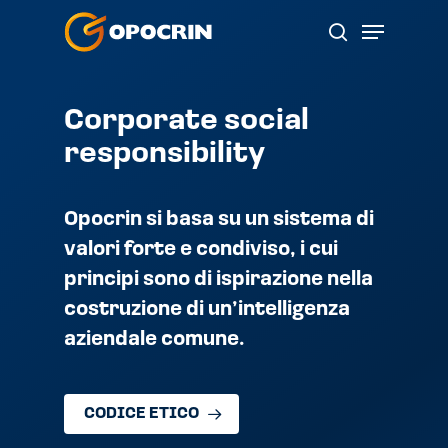
Skip
Menu
to
search
main
content
Corporate social
responsibility
Opocrin si basa su un sistema di
valori forte e condiviso, i cui
principi sono di ispirazione nella
costruzione di un’intelligenza
aziendale comune.
CODICE ETICO