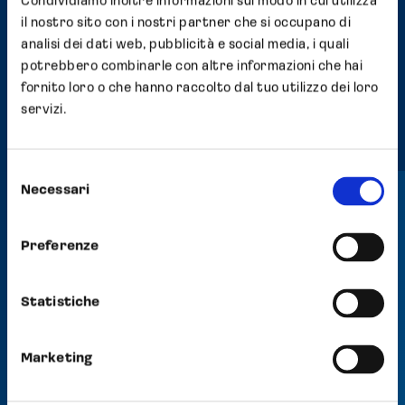
Condividiamo inoltre informazioni sul modo in cui utilizza
il nostro sito con i nostri partner che si occupano di
analisi dei dati web, pubblicità e social media, i quali
potrebbero combinarle con altre informazioni che hai
fornito loro o che hanno raccolto dal tuo utilizzo dei loro
servizi.
Selezione
Necessari
del
consenso
Canale interno di
Preferenze
segnalazione
Whistleblowing
Statistiche
Opocrin S.p.A., in conformità con quanto
Marketing
previsto dal d.lgs. 24/2023 che recepisce la
direttiva (UE) 2019/1937 del Parlamento