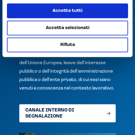
europeo e del Consiglio del 23 ottobre 2019
Accetta tutti
(c.d. direttiva Whistleblowing), ha attivato e
mette a disposizione dei propri lavoratori
Accetta selezionati
subordinati e degli stakeholder un canale
interno (piattaforma Whistleblowing) per
Rifiuta
presentare e comunicare la segnalazione di
violazioni di disposizioni normative nazionali o
dell’Unione Europea, lesive dell’interesse
pubblico o dell’integrità dell’amministrazione
pubblica o dell’ente privato, di cui essi siano
venuti a conoscenza nel contesto lavorativo.
CANALE INTERNO DI
SEGNALAZIONE