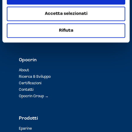
opocringroup-dpo@pec.it
Accetta selezionati
Capitale Sociale i.v. € 3.000.000,00
C.F. / P.IVA / N. Iscrizione Registro Imprese di Modena
00156140360
Rifiuta
Privacy e Cookie Policy
Opocrin
About
Ricerca & Sviluppo
Certificazioni
Contatti
Opocrin Group →
Prodotti
Eparine