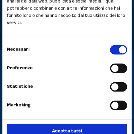
Eparina di calcio
analisi dei dati web, pubblicità e social media, i quali
potrebbero combinarle con altre informazioni che hai
fornito loro o che hanno raccolto dal tuo utilizzo dei loro
servizi.
Selezione
Necessari
del
consenso
Preferenze
Contatti
Headquarter
Statistiche
Strada Scaglia Est, 5 41126 Modena, Italy
Phone
+39 059 558352
Fax +39 059 2927570
Marketing
E-mail
info@opocrin.it
PEC
opocrin@pec.it
DPO
Accetta tutti
opocringroup-dpo@opocrin.it