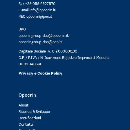
Fax +39 059 2927570
E-mail
info@opocrin.it
PEC
opocrin@pec.it
DPO
opocringroup-dpo@opocrin.it
opocringroup-dpo@pec.it
Capitale Sociale i.v. € 3.000.000,00
C.F. / P.IVA / N. Iscrizione Registro Imprese di Modena
00156140360
Privacy e Cookie Policy
Opocrin
About
Ricerca & Sviluppo
Certificazioni
Contatti