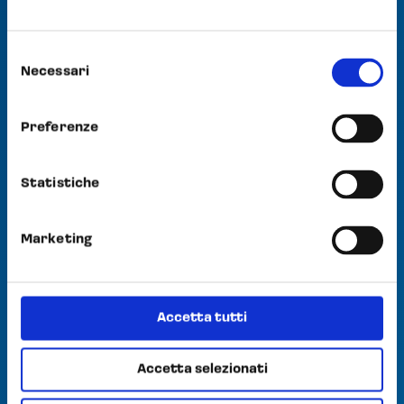
Certificazione Foreign Drug
Manufacturer
Selezione
Opocrin: stabilimento di
Trino
Necessari
del
consenso
DOWNLOAD PDF
Preferenze
Statistiche
2026 – 2029
Marketing
Certificazione UNI ISO
45001:2023
Accetta tutti
Certificato n° 29917
Accetta selezionati
DOWNLOAD PDF