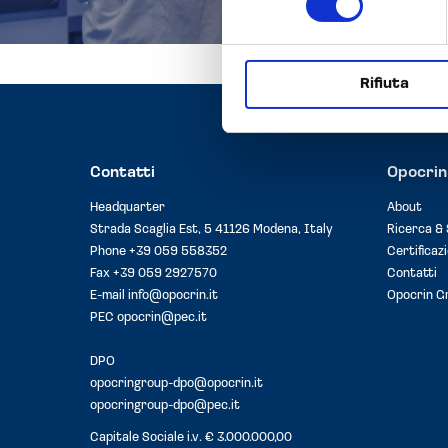
Rifiuta
Contatti
Opocrin
Headquarter
About
Strada Scaglia Est, 5 41126 Modena, Italy
Ricerca & 
Phone
+39 059 558352
Certificazi
Fax +39 059 2927570
Contatti
E-mail
info@opocrin.it
Opocrin G
PEC
opocrin@pec.it
DPO
opocringroup-dpo@opocrin.it
opocringroup-dpo@pec.it
Capitale Sociale i.v. € 3.000.000,00