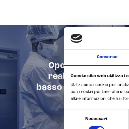
Consenso
Opocrin studia, svi
realizzaziona un’ep
Questo sito web utilizza i 
Utilizziamo i cookie per anali
basso peso molecolare
con i nostri partner che si o
mercato dei g
altre informazioni che hai for
(Dalt
Selezione
Necessari
del
consenso