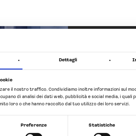
Previous Post
Dettagli
I
Next Post
luppa e
Opocrin
arina a
cookie
certifi
zzare il nostro traffico. Condividiamo inoltre informazioni sul modo
 per il
presidi
ccupano di analisi dei dati web, pubblicità e social media, i qua
enerico
nito loro o che hanno raccolto dal tuo utilizzo dei loro servizi.
collag
aparin)
Preferenze
Statistiche