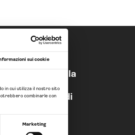
nformazioni sui cookie
 S.p.A. ottiene la
cazione CE per i
 in cui utilizza il nostro sito
 medici a base di
li potrebbero combinarle con
ene
Marketing