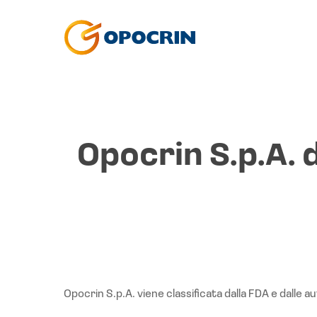
Skip
to
main
content
Opocrin S.p.A. d
Hit enter to search or ESC to close
Opocrin S.p.A. viene classificata dalla FDA e dalle au