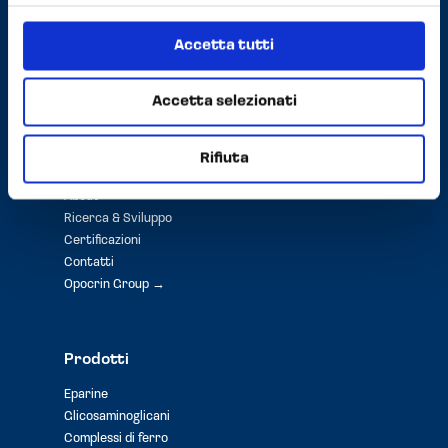
Capitale Sociale i.v. € 3.000.000,00
C.F. / P.IVA / N. Iscrizione Registro Imprese di Modena
Accetta tutti
00156140360
Privacy e Cookie Policy
Accetta selezionati
Rifiuta
Opocrin
About
Ricerca & Sviluppo
Certificazioni
Contatti
Opocrin Group →
Prodotti
Eparine
Glicosaminoglicani
Complessi di ferro