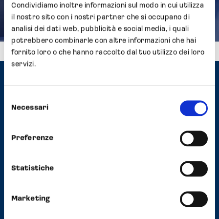
produttivo a Nonantola (MO)
Condividiamo inoltre informazioni sul modo in cui utilizza
il nostro sito con i nostri partner che si occupano di
analisi dei dati web, pubblicità e social media, i quali
potrebbero combinarle con altre informazioni che hai
fornito loro o che hanno raccolto dal tuo utilizzo dei loro
servizi.
Contatti
Selezione
Necessari
del
Headquarter
consenso
Strada Scaglia Est, 5 41126 Modena, Italy
Phone
+39 059 558352
Preferenze
Fax +39 059 2927570
E-mail
info@opocrin.it
PEC
opocrin@pec.it
Statistiche
DPO
opocringroup-dpo@opocrin.it
Marketing
opocringroup-dpo@pec.it