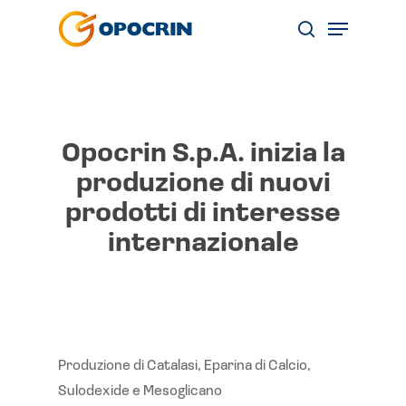
Skip
Menu
to
search
main
content
Opocrin S.p.A. inizia la
produzione di nuovi
prodotti di interesse
internazionale
Produzione di Catalasi, Eparina di Calcio,
Sulodexide e Mesoglicano